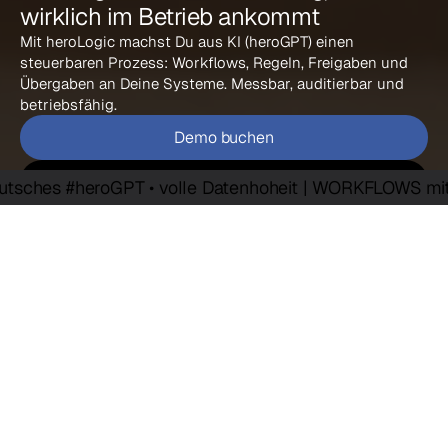
wirklich im Betrieb ankommt
Mit heroLogic machst Du aus KI (heroGPT) einen 
steuerbaren Prozess: Workflows, Regeln, Freigaben und 
Übergaben an Deine Systeme. Messbar, auditierbar und 
betriebsfähig.
Demo buchen
Mehr erfahren
s #heroGPT • volle Datenhoheit | WORKFLOWS mit > Rege